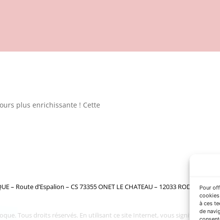
jours plus enrichissante ! Cette
– Route d’Espalion – CS 73355 ONET LE CHATEAU – 12033 RODEZ cedex 9 – 
Pour off
cookies 
à ces t
de navig
. Tous droits réservés. En utilisant ce site Internet, vous signifiez votre a
consente