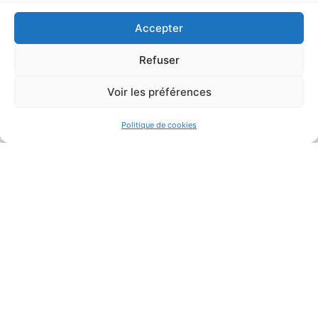
accord va permettre de dynamiser le
Accepter
partenariat qui sera intégré dans un
module de la formation BTSA BioQualim
Refuser
(Agro-alimentaire)
Voir les préférences
2024 devrait constituer une nouvelle
Politique de cookies
étape avec la reconduite de cette
formation à distance qui intégrera un
nouveau partenaire : l’université Indienne
de G.B.Pant.