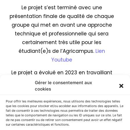
Le projet s’est terminé avec une
présentation finale de qualité de chaque
groupe qui met en avant une approche
technique et professionnelle qui sera
certainement très utile pour les
étudiant(e)s de l’Agricampus.
Lien
Youtube
Le projet a évolué en 2023 en travaillant
sur la fabrication du foie gras et de
Gérer le consentement aux
cookies
l’ananas en sirop et en intégrant 2
étudiantes indiennes en stage sur
Pour offrir les meilleures expériences, nous utilisons des technologies telles
que les cookies pour stocker et/ou accéder aux informations des appareils. Le
l’AGRICAMPUS LA ROQUE. Il a également
fait de consentir à ces technologies nous permettra de traiter des données
permis de finaliser le partenariat en
telles que le comportement de navigation ou les ID uniques sur ce site. Le fait
de ne pas consentir ou de retirer son consentement peut avoir un effet négatif
signant un accord cadre (MoU). Cet
sur certaines caractéristiques et fonctions.