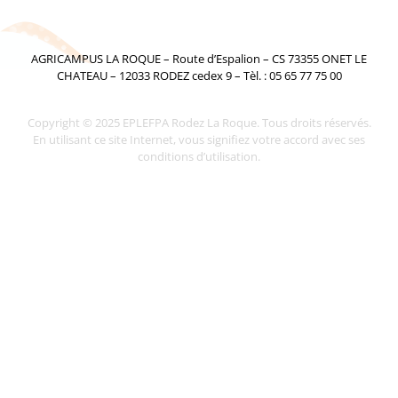
AGRICAMPUS LA ROQUE – Route d’Espalion – CS 73355 ONET LE
CHATEAU – 12033 RODEZ cedex 9 – Tèl. : 05 65 77 75 00
Copyright © 2025 EPLEFPA Rodez La Roque. Tous droits réservés.
En utilisant ce site Internet, vous signifiez votre accord avec ses
conditions d’utilisation.