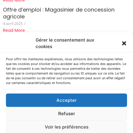
Read More
Offre d’emploi : Magasinier de concession
agricole
4 avril 2025
/
Read More
CROSS 2023
Gérer le consentement aux
cookies
4 décembre 2023
/
CROSS 2023 – Le plein de médailles ! 1 er place en individuel et
Pour offrir les meilleures expériences, nous utilisons des technologies telles
1er place en équipe pour la...
que les cookies pour stocker et/ou accéder aux informations des appareils. Le
fait de consentir à ces technologies nous permettra de traiter des données
Read More
telles que le comportement de navigation ou les ID uniques sur ce site. Le fait
de ne pas consentir ou de retirer son consentement peut avoir un effet négatif
sur certaines caractéristiques et fonctions.
AGRICAMPUS LA ROQUE – Route d’Espalion – CS 73355 ONET LE
CHATEAU – 12033 RODEZ cedex 9 – Tèl. : 05 65 77 75 00
Accepter
Refuser
Copyright © 2025 EPLEFPA Rodez La Roque. Tous droits réservés.
En utilisant ce site Internet, vous signifiez votre accord avec ses
conditions d’utilisation.
Voir les préférences