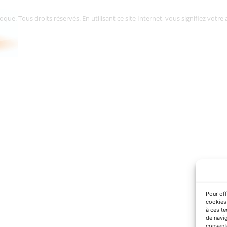
. Tous droits réservés. En utilisant ce site Internet, vous signifiez votre a
Pour off
cookies 
à ces t
de navig
consente