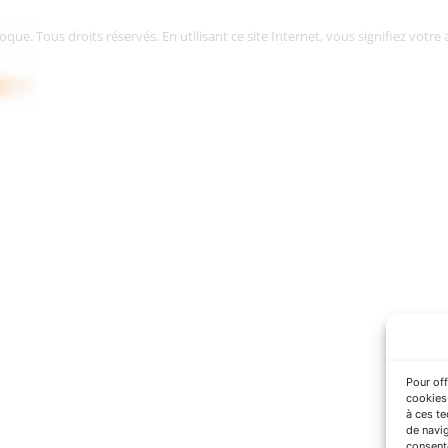
. Tous droits réservés. En utilisant ce site Internet, vous signifiez votre a
Pour off
cookies 
à ces t
de navig
consente