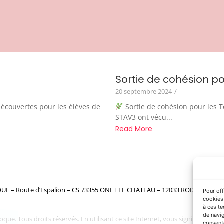
Sortie de cohésion po
20 septembre 2024
/
écouvertes pour les élèves de
Sortie de cohésion pour les 
STAV3 ont vécu...
Read More
– Route d’Espalion – CS 73355 ONET LE CHATEAU – 12033 RODEZ cedex 9 – 
Pour off
cookies 
à ces t
de navig
. Tous droits réservés. En utilisant ce site Internet, vous signifiez votre a
consente