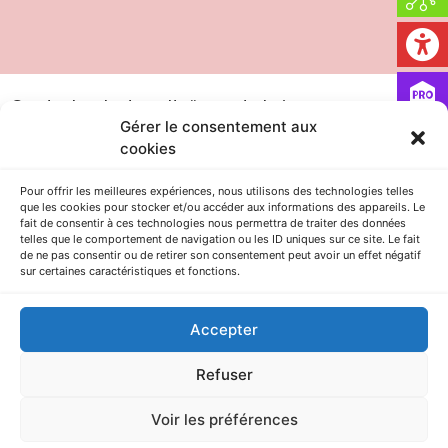
Centrale photovoltaïque de Laissac
Gérer le consentement aux
17 janvier 2025
/
cookies
Les 1ère STAV3 découvrent la centrale photovoltaïque de
Laissac ! Dans le cadre d’une activité pluridisciplinaire Sciences
Pour offrir les meilleures expériences, nous utilisons des technologies telles
Physiques /...
que les cookies pour stocker et/ou accéder aux informations des appareils. Le
fait de consentir à ces technologies nous permettra de traiter des données
Read More
telles que le comportement de navigation ou les ID uniques sur ce site. Le fait
de ne pas consentir ou de retirer son consentement peut avoir un effet négatif
sur certaines caractéristiques et fonctions.
AGRICAMPUS LA ROQUE – Route d’Espalion – CS 73355 ONET LE
CHATEAU – 12033 RODEZ cedex 9 – Tèl. : 05 65 77 75 00
Accepter
Refuser
Copyright © 2025 EPLEFPA Rodez La Roque. Tous droits réservés.
En utilisant ce site Internet, vous signifiez votre accord avec ses
conditions d’utilisation.
Voir les préférences