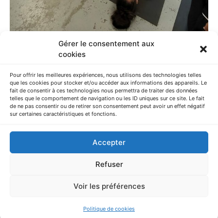
Gérer le consentement aux
cookies
Pour offrir les meilleures expériences, nous utilisons des technologies telles
que les cookies pour stocker et/ou accéder aux informations des appareils. Le
Article précédent
fait de consentir à ces technologies nous permettra de traiter des données
telles que le comportement de navigation ou les ID uniques sur ce site. Le fait
de ne pas consentir ou de retirer son consentement peut avoir un effet négatif
sur certaines caractéristiques et fonctions.
AGRICAMPUS LA ROQUE – Route d’Espalion – CS 73355 ONET LE
CHATEAU – 12033 RODEZ cedex 9 – Tèl. : 05 65 77 75 00
Accepter
Refuser
Copyright © 2025 EPLEFPA Rodez La Roque. Tous droits réservés.
En utilisant ce site Internet, vous signifiez votre accord avec ses
conditions d’utilisation.
Voir les préférences
Politique de cookies