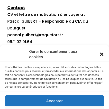
Contact
CV et lettre de motivation à envoyer à :
Pascal GUIBERT – Responsable du CIA du
Bourguet
pascal.guibert@roquefort.fr
06.11.02.01.64
Gérer le consentement aux
cookies
Pour offrir les meilleures expériences, nous utilisons des technologies telles
que les cookies pour stocker et/ou accéder aux informations des appareils. Le
Article précédent
Article suivant
fait de consentir à ces technologies nous permettra de traiter des données
telles que le comportement de navigation ou les ID uniques sur ce site. Le fait
de ne pas consentir ou de retirer son consentement peut avoir un effet négatif
sur certaines caractéristiques et fonctions.
AGRICAMPUS LA ROQUE – Route d’Espalion – CS 73355 ONET LE
CHATEAU – 12033 RODEZ cedex 9 – Tèl. : 05 65 77 75 00
Accepter