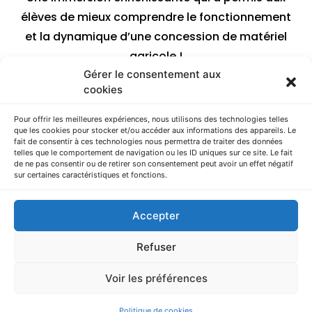
élèves de mieux comprendre le fonctionnement
et la dynamique d’une concession de matériel
agricole !
Gérer le consentement aux
cookies
Pour offrir les meilleures expériences, nous utilisons des technologies telles
que les cookies pour stocker et/ou accéder aux informations des appareils. Le
Article précédent
Article suivant
fait de consentir à ces technologies nous permettra de traiter des données
telles que le comportement de navigation ou les ID uniques sur ce site. Le fait
de ne pas consentir ou de retirer son consentement peut avoir un effet négatif
sur certaines caractéristiques et fonctions.
AGRICAMPUS LA ROQUE – Route d’Espalion – CS 73355 ONET LE
CHATEAU – 12033 RODEZ cedex 9 – Tèl. : 05 65 77 75 00
Accepter
Refuser
Copyright © 2025 EPLEFPA Rodez La Roque. Tous droits réservés.
En utilisant ce site Internet, vous signifiez votre accord avec ses
conditions d’utilisation.
Voir les préférences
Politique de cookies