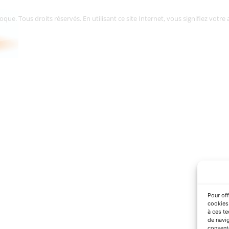
. Tous droits réservés. En utilisant ce site Internet, vous signifiez votre a
Pour off
cookies 
à ces t
de navig
consente