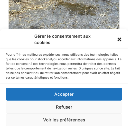
Gérer le consentement aux
cookies
Pour offrir les meilleures expériences, nous utilisons des technologies telles
que les cookies pour stocker et/ou accéder aux informations des appareils. Le
Article précédent
Article suivant
fait de consentir à ces technologies nous permettra de traiter des données
telles que le comportement de navigation ou les ID uniques sur ce site. Le fait
de ne pas consentir ou de retirer son consentement peut avoir un effet négatif
sur certaines caractéristiques et fonctions.
AGRICAMPUS LA ROQUE – Route d’Espalion – CS 73355 ONET LE
CHATEAU – 12033 RODEZ cedex 9 – Tèl. : 05 65 77 75 00
Accepter
Refuser
Copyright © 2025 EPLEFPA Rodez La Roque. Tous droits réservés.
En utilisant ce site Internet, vous signifiez votre accord avec ses
conditions d’utilisation.
Voir les préférences